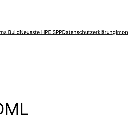
ms Build
Neueste HPE SPP
Datenschutzerklärung
Impr
DML