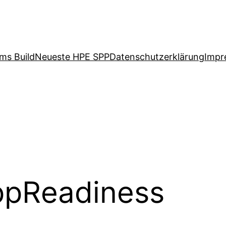
ms Build
Neueste HPE SPP
Datenschutzerklärung
Impr
ppReadiness