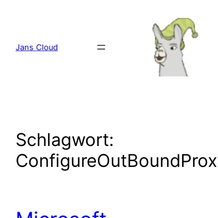
Zum
Inhalt
springen
Jans Cloud
Schlagwort:
ConfigureOutBoundProx