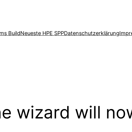
ms Build
Neueste HPE SPP
Datenschutzerklärung
Impr
e wizard will now