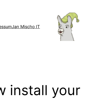
essum
Jan Mischo IT
 install your