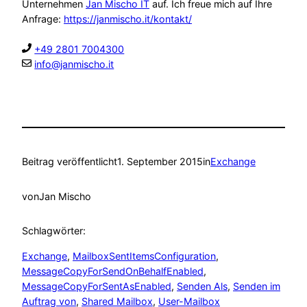
Unternehmen
Jan Mischo IT
auf. Ich freue mich auf Ihre
Anfrage:
https://janmischo.it/kontakt/
+49 2801 7004300
info@janmischo.it
Beitrag veröffentlicht
1. September 2015
in
Exchange
von
Jan Mischo
Schlagwörter:
Exchange
, 
MailboxSentItemsConfiguration
, 
MessageCopyForSendOnBehalfEnabled
, 
MessageCopyForSentAsEnabled
, 
Senden Als
, 
Senden im
Auftrag von
, 
Shared Mailbox
, 
User-Mailbox