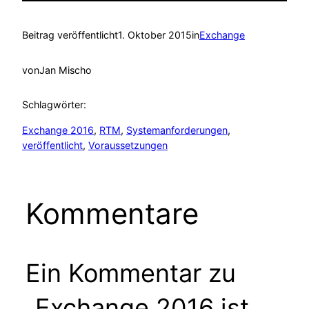
Beitrag veröffentlicht
1. Oktober 2015
in
Exchange
von
Jan Mischo
Schlagwörter:
Exchange 2016
, 
RTM
, 
Systemanforderungen
, 
veröffentlicht
, 
Voraussetzungen
Kommentare
Ein Kommentar zu
„Exchange 2016 ist