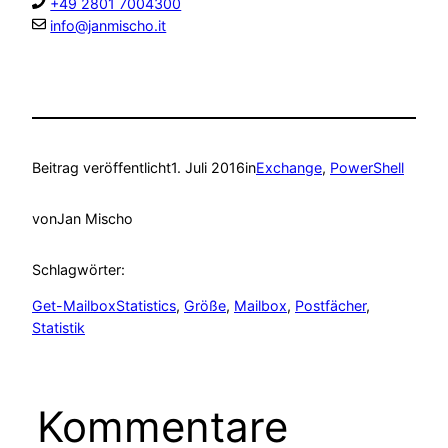
+49 2801 7004300
info@janmischo.it
Beitrag veröffentlicht
1. Juli 2016
in
Exchange
, 
PowerShell
von
Jan Mischo
Schlagwörter:
Get-MailboxStatistics
, 
Größe
, 
Mailbox
, 
Postfächer
, 
Statistik
Kommentare