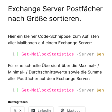
Exchange Server Postfächer
nach Größe sortieren.
Hier ein kleiner Code-Schnippsel zum Auflisten
aller Mailboxen auf einem Exchange Server:
1
Get-MailboxStatistics
-Server
$env:C
Für eine schnelle Übersicht über die Maximal- /
Minimal- / Durchschnittswerte sowie die Summe
aller Postfächer auf dem Exchange Server:
1
Get-MailboxStatistics
-Server
$env:C
Beitrag teilen:
X
LinkedIn
Mastodon