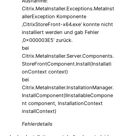
Ausnahme:
Citrix.MetaInstaller.Exceptions.MetaInst
allerException Komponente
‚CitrixStoreFront-x64.exe‘ konnte nicht
installiert werden und gab Fehler
‚0x000003E5‘ zurück.
bei
Citrix.MetaInstaller.Server.Components.
StoreFrontComponent.Install(Installati
onContext context)
bei
Citrix.MetaInstaller.InstallationManager.
InstallComponent(IInstallableCompone
nt component, InstallationContext
installContext)
Fehlerdetails