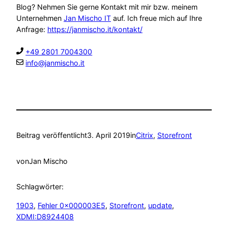
Blog? Nehmen Sie gerne Kontakt mit mir bzw. meinem
Unternehmen
Jan Mischo IT
auf. Ich freue mich auf Ihre
Anfrage:
https://janmischo.it/kontakt/
+49 2801 7004300
info@janmischo.it
Beitrag veröffentlicht
3. April 2019
in
Citrix
, 
Storefront
von
Jan Mischo
Schlagwörter:
1903
, 
Fehler 0x000003E5
, 
Storefront
, 
update
, 
XDMI:D8924408