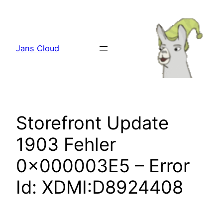
Zum
Inhalt
springen
Jans Cloud
Storefront Update
1903 Fehler
0x000003E5 – Error
Id: XDMI:D8924408