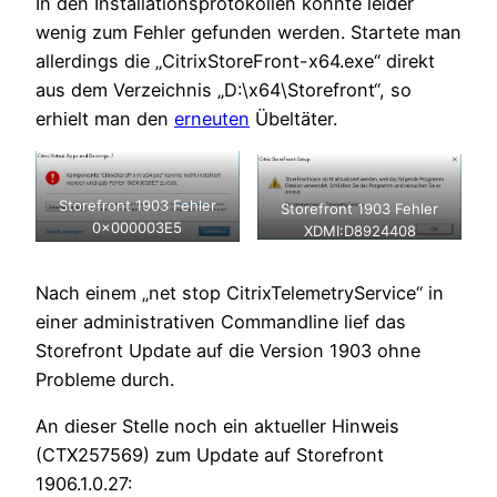
In den Installationsprotokollen konnte leider
wenig zum Fehler gefunden werden. Startete man
allerdings die „CitrixStoreFront-x64.exe“ direkt
aus dem Verzeichnis „D:\x64\Storefront“, so
erhielt man den
erneuten
Übeltäter.
Storefront 1903 Fehler
Storefront 1903 Fehler
0x000003E5
XDMI:D8924408
Nach einem „net stop CitrixTelemetryService“ in
einer administrativen Commandline lief das
Storefront Update auf die Version 1903 ohne
Probleme durch.
An dieser Stelle noch ein aktueller Hinweis
(CTX257569) zum Update auf Storefront
1906.1.0.27: