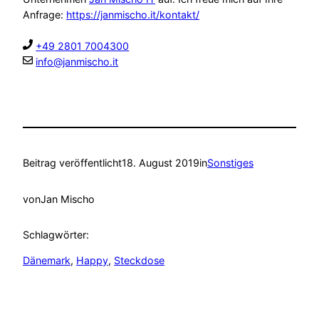
Anfrage:
https://janmischo.it/kontakt/
+49 2801 7004300
info@janmischo.it
Beitrag veröffentlicht
18. August 2019
in
Sonstiges
von
Jan Mischo
Schlagwörter:
Dänemark
, 
Happy
, 
Steckdose