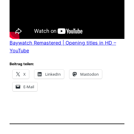
Baywatch Remastered | Opening titles in HD –
YouTube
Beitrag teilen:
X
LinkedIn
Mastodon
E-Mail