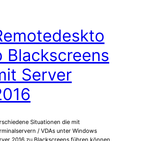
Remotedeskto
p Blackscreens
mit Server
2016
rschiedene Situationen die mit
rminalservern / VDAs unter Windows
rver 2016 zu Blackscreens führen können.