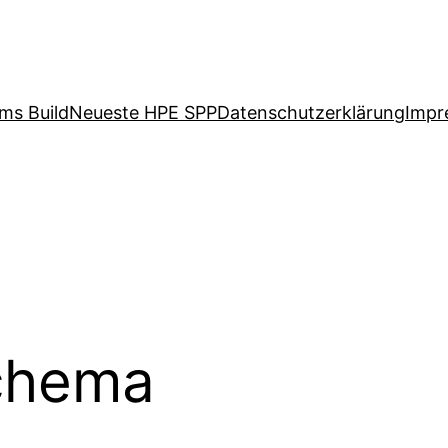
ms Build
Neueste HPE SPP
Datenschutzerklärung
Impr
chema