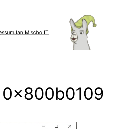
essum
Jan Mischo IT
p 0x800b0109