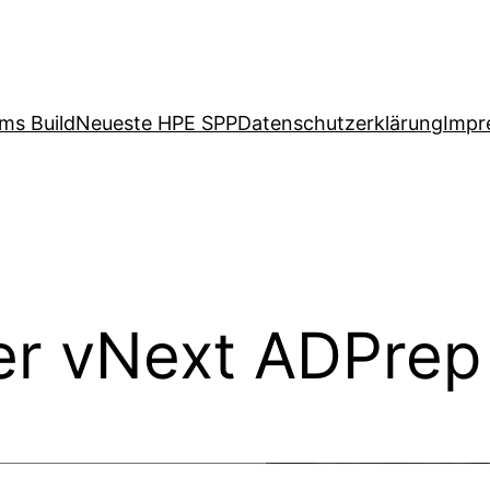
ms Build
Neueste HPE SPP
Datenschutzerklärung
Impr
er vNext ADPre