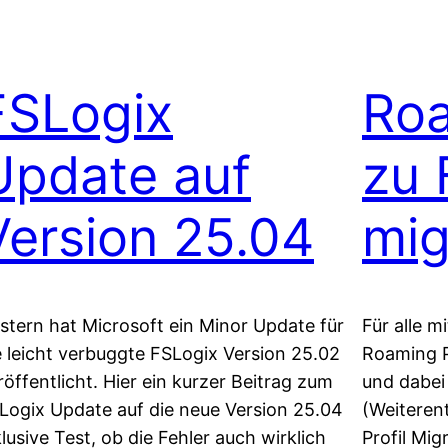
FSLogix
Roa
Update auf
zu 
Version 25.04
mig
stern hat Microsoft ein Minor Update für
Für alle m
e leicht verbuggte FSLogix Version 25.02
Roaming P
röffentlicht. Hier ein kurzer Beitrag zum
und dabei
Logix Update auf die neue Version 25.04
(Weiteren
klusive Test, ob die Fehler auch wirklich
Profil Mig