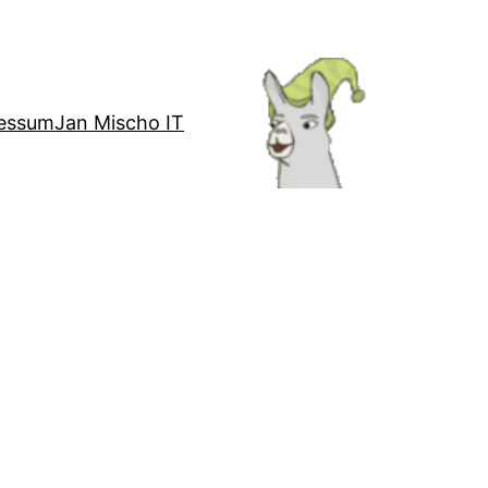
essum
Jan Mischo IT