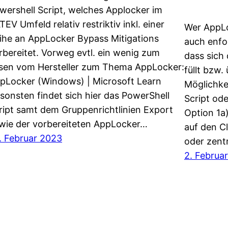
wershell Script, welches Applocker im
TEV Umfeld relativ restriktiv inkl. einer
Wer AppLo
ihe an AppLocker Bypass Mitigations
auch enfor
rbereitet. Vorweg evtl. ein wenig zum
dass sich
sen vom Hersteller zum Thema AppLocker:
füllt bzw.
pLocker (Windows) | Microsoft Learn
Möglichke
sonsten findet sich hier das PowerShell
Script ode
ript samt dem Gruppenrichtlinien Export
Option 1a
wie der vorbereiteten AppLocker…
auf den Cl
. Februar 2023
oder zent
2. Februa