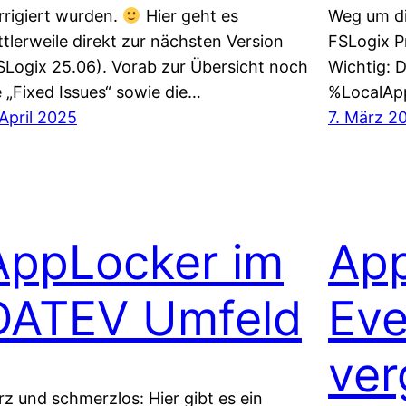
rrigiert wurden.
Hier geht es
Weg um di
ttlerweile direkt zur nächsten Version
FSLogix Pr
SLogix 25.06). Vorab zur Übersicht noch
Wichtig: D
e „Fixed Issues“ sowie die…
%LocalApp
 April 2025
7. März 2
AppLocker im
Ap
DATEV Umfeld
Eve
ver
rz und schmerzlos: Hier gibt es ein