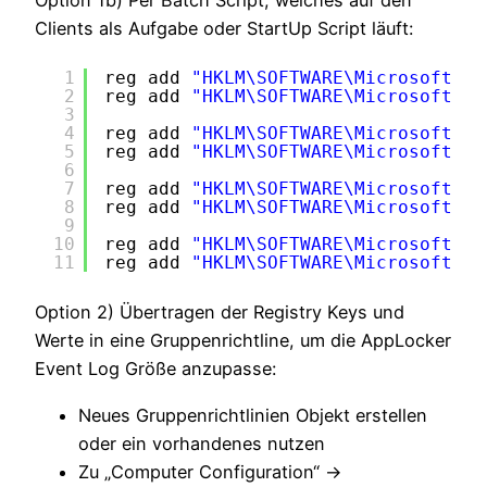
Clients als Aufgabe oder StartUp Script läuft:
1
reg add 
"HKLM\SOFTWARE\Microsoft\Wi
2
reg add 
"HKLM\SOFTWARE\Microsoft\Wi
3
4
reg add 
"HKLM\SOFTWARE\Microsoft\Wi
5
reg add 
"HKLM\SOFTWARE\Microsoft\Wi
6
7
reg add 
"HKLM\SOFTWARE\Microsoft\Wi
8
reg add 
"HKLM\SOFTWARE\Microsoft\Wi
9
10
reg add 
"HKLM\SOFTWARE\Microsoft\Wi
11
reg add 
"HKLM\SOFTWARE\Microsoft\Wi
Option 2) Übertragen der Registry Keys und
Werte in eine Gruppenrichtline, um die AppLocker
Event Log Größe anzupasse:
Neues Gruppenrichtlinien Objekt erstellen
oder ein vorhandenes nutzen
Zu „Computer Configuration“ ->