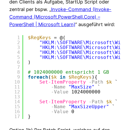
den Clients als Aufgabe, StartUp Script oder
zentral per bspw. „
Invoke-Command (Invoke-
Command (Microsoft.PowerShell.Core) –
PowerShell | Microsoft Learn)
“ ausgeführt wird:
1
$RegKeys
= @(
2
"HKLM:\SOFTWARE\Microsoft\Windo
3
"HKLM:\SOFTWARE\Microsoft\Windo
4
"HKLM:\SOFTWARE\Microsoft\Windo
5
"HKLM:\SOFTWARE\Microsoft\Windo
6
)
7
8
# 1024000000 entspricht 1 GB
9
foreach
(
$k
in
$RegKeys
){
10
Set-ItemProperty
-Path
$k
`
11
-Name
"MaxSize"
`
12
-Value
1024000000
13
14
Set-ItemProperty
-Path
$k
`
15
-Name
"MaxSizeUpper"
`
16
-Value
0
17
}
Option 1b) Per Batch Script, welches auf den