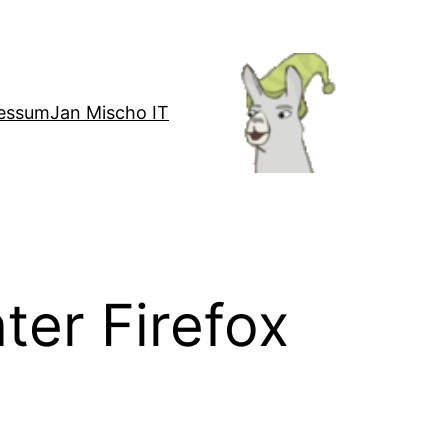
essum
Jan Mischo IT
ter Firefox