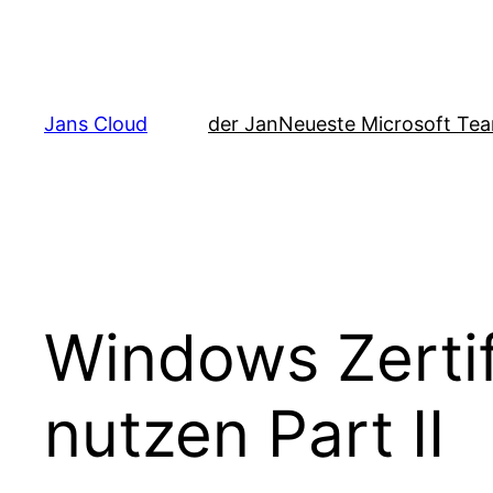
Zum
Inhalt
springen
Jans Cloud
der Jan
Neueste Microsoft Tea
Windows Zertif
nutzen Part II