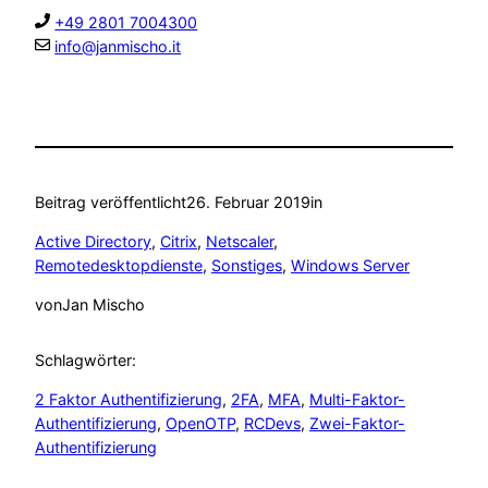
+49 2801 7004300
info@janmischo.it
Beitrag veröffentlicht
26. Februar 2019
in
Active Directory
, 
Citrix
, 
Netscaler
, 
Remotedesktopdienste
, 
Sonstiges
, 
Windows Server
von
Jan Mischo
Schlagwörter:
2 Faktor Authentifizierung
, 
2FA
, 
MFA
, 
Multi-Faktor-
Authentifizierung
, 
OpenOTP
, 
RCDevs
, 
Zwei-Faktor-
Authentifizierung