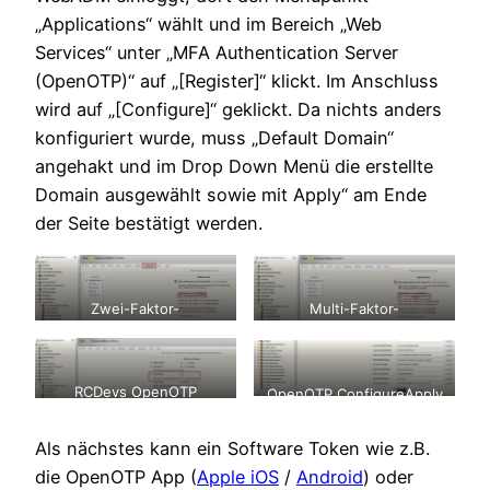
„Applications“ wählt und im Bereich „Web
Services“ unter „MFA Authentication Server
(OpenOTP)“ auf „[Register]“ klickt. Im Anschluss
wird auf „[Configure]“ geklickt. Da nichts anders
konfiguriert wurde, muss „Default Domain“
angehakt und im Drop Down Menü die erstellte
Domain ausgewählt sowie mit Apply“ am Ende
der Seite bestätigt werden.
Zwei-Faktor-
Multi-Faktor-
Authentifizierung RCDevs
Authentifizierung RCDevs
OpenOTP Registration
OpenOTP Configure
RCDevs OpenOTP
OpenOTP ConfigureApply
Configure Domain
Als nächstes kann ein Software Token wie z.B.
die OpenOTP App (
Apple iOS
/
Android
) oder