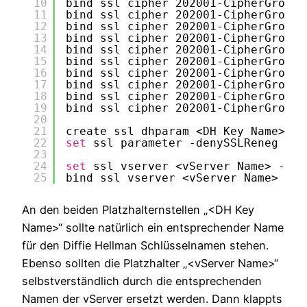
10
bind ssl cipher 202001-CipherGroup 
11
bind ssl cipher 202001-CipherGroup 
12
bind ssl cipher 202001-CipherGroup 
13
bind ssl cipher 202001-CipherGroup 
14
bind ssl cipher 202001-CipherGroup 
15
bind ssl cipher 202001-CipherGroup 
16
bind ssl cipher 202001-CipherGroup 
17
bind ssl cipher 202001-CipherGroup 
18
bind ssl cipher 202001-CipherGroup 
19
bind ssl cipher 202001-CipherGroup 
20
21
create ssl dhparam <DH Key Name> 20
22
set
ssl parameter -denySSLReneg NON
23
24
set
ssl vserver <vServer Name> -ssl
25
bind ssl vserver <vServer Name> -ci
An den beiden Platzhalternstellen „<DH Key
Name>“ sollte natürlich ein entsprechender Name
für den Diffie Hellman Schlüsselnamen stehen.
Ebenso sollten die Platzhalter „<vServer Name>“
selbstverständlich durch die entsprechenden
Namen der vServer ersetzt werden. Dann klappts