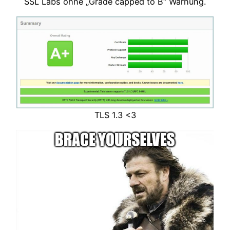
SSL Labs ohne „Grade capped to B“ Warnung.
TLS 1.3 <3