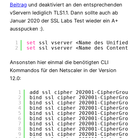
Beitrag
und deaktiviert an den entsprechenden
vServern lediglich TLS1.1. Dann sollte auch ab
Januar 2020 der SSL Labs Test wieder ein A+
ausspucken :).
1
set
ssl vserver <Name des Unified Ga
2
set
ssl vserver <Name des Content Sw
Ansonsten hier einmal die benötigten CLI
Kommandos für den Netscaler in der Version
12.0:
1
add ssl cipher 202001-CipherGroup
2
bind ssl cipher 202001-CipherGroup 
3
bind ssl cipher 202001-CipherGroup 
4
bind ssl cipher 202001-CipherGroup 
5
bind ssl cipher 202001-CipherGroup 
6
bind ssl cipher 202001-CipherGroup 
7
bind ssl cipher 202001-CipherGroup 
8
bind ssl cipher 202001-CipherGroup 
9
bind ssl cipher 202001-CipherGroup 