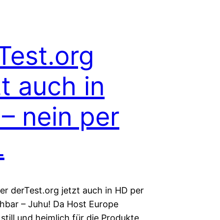
Test.org
zt auch in
– nein per
L
er derTest.org jetzt auch in HD per
chbar – Juhu! Da Host Europe
still und heimlich für die Produkte