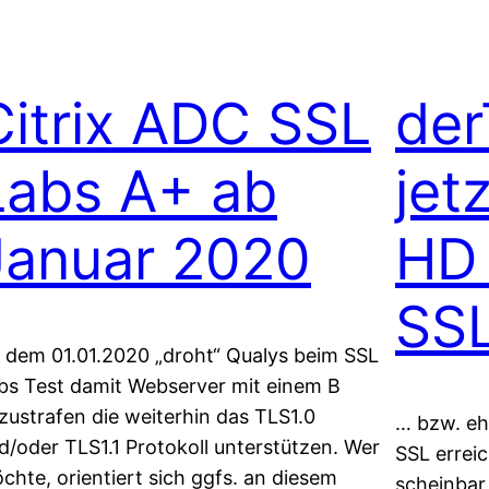
Citrix ADC SSL
der
Labs A+ ab
jet
Januar 2020
HD 
SS
 dem 01.01.2020 „droht“ Qualys beim SSL
bs Test damit Webserver mit einem B
zustrafen die weiterhin das TLS1.0
… bzw. eh
d/oder TLS1.1 Protokoll unterstützen. Wer
SSL errei
chte, orientiert sich ggfs. an diesem
scheinbar 