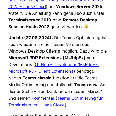
2025 – Jans Cloud
) auf
Windows Server 2025
erstellt. Die Anleitung kann genau so auch unter
Terminalserver 2019
bzw.
Remote Desktop
Session Hosts 2022
genutzt werden.
Update (27.06.2024):
Die Teams Optimierung ist
auch wieder mit einer neuen Version des
Windows Desktop Clients möglich. Dazu wird die
Microsoft RDP Extensions (MsRdpEx)
von
Devolutions (
GitHub – Devolutions/MsRdpEx:
Microsoft RDP Client Extensions
) benötigt.
Neben
Teams classic
funktioniert die Teams
Media Optimierung ebenfalls mit
Teams new
. An
dieser Stelle vielen Dank an den Leser „Marcel“
und seinen
Kommentar
(
Teams Optimierung für
Terminalserver – Jans Cloud
)!
In guter alter Kochbuchmanier: Was wird