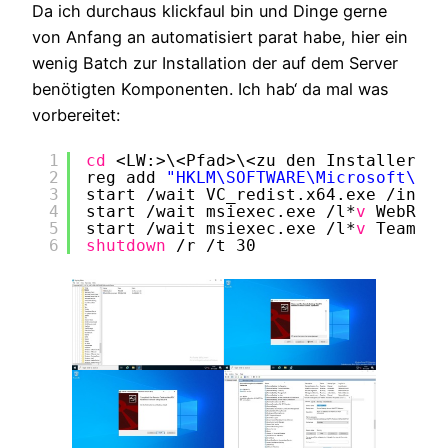
Da ich durchaus klickfaul bin und Dinge gerne
von Anfang an automatisiert parat habe, hier ein
wenig Batch zur Installation der auf dem Server
benötigten Komponenten. Ich hab‘ da mal was
vorbereitet:
1
cd
<LW:>\<Pfad>\<zu den Installern>
2
reg add 
"HKLM\SOFTWARE\Microsoft\Tea
3
start 
/wait
VC_redist.x64.exe 
/insta
4
start 
/wait
msiexec.exe 
/l
*
v
WebRTC_
5
start 
/wait
msiexec.exe 
/l
*
v
Teams_L
6
shutdown
/r
/t
30