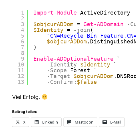
1
Import-Module
ActiveDirectory
2
3
$objcurADDom
= 
Get-ADDomain
-C
4
$Identity
=
-join
(
5
"CN=Recycle Bin Feature,CN
6
$objcurADDom
.Distinguished
7
)
8
9
Enable-ADOptionalFeature
`
10
-Identity
$Identity
`
11
-Scope
Forest `
12
-Target
$objcurADDom
.DNSRo
13
-Confirm
:
$false
Viel Erfolg.
Beitrag teilen:
X
LinkedIn
Mastodon
E-Mail