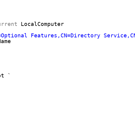
urrent
LocalComputer
=Optional Features,CN=Directory Service,C
Name
ot `