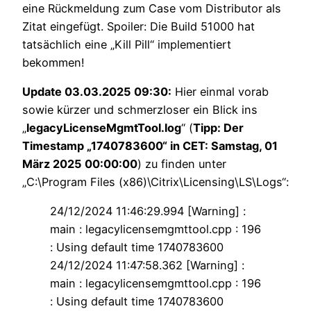
eine Rückmeldung zum Case vom Distributor als
Zitat eingefügt. Spoiler: Die Build 51000 hat
tatsächlich eine „Kill Pill“ implementiert
bekommen!
Update 03.03.2025 09:30:
Hier einmal vorab
sowie kürzer und schmerzloser ein Blick ins
„
legacyLicenseMgmtTool.log
“ (
Tipp: Der
Timestamp „1740783600“ in CET: Samstag, 01
März 2025 00:00:00
) zu finden unter
„C:\Program Files (x86)\Citrix\Licensing\LS\Logs“:
24/12/2024 11:46:29.994 [Warning] :
main : legacylicensemgmttool.cpp : 196
: Using default time 1740783600
24/12/2024 11:47:58.362 [Warning] :
main : legacylicensemgmttool.cpp : 196
: Using default time 1740783600