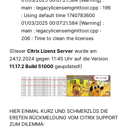
01/03/2025 00:07:21.584 [Warning] :
main : legacylicensemgmttool.cpp : 196
: Using default time 1740783600
01/03/2025 00:07:21.584 [Warning] :
main : legacylicensemgmttool.cpp :
206 : Time to clean the licenses
(Dieser
Citrix Lizenz Server
wurde am
24.12.2024 gegen 11:45 Uhr auf die Version
11.17.2 Build 51000
geupdated!)
HIER EINMAL KURZ UND SCHMERZLOS DIE
ERSTEN RÜCKMELDUNG VOM CITRIX SUPPORT
ZUM DILEMMA: