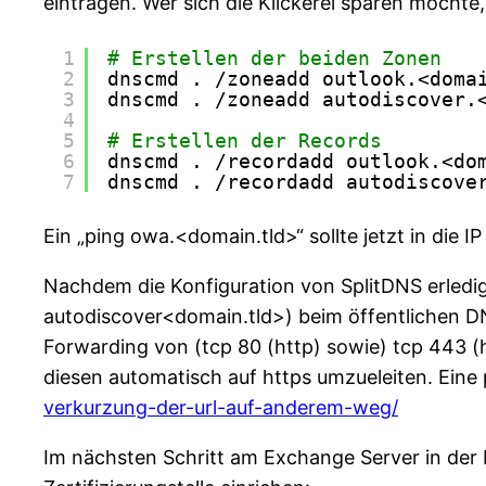
eintragen. Wer sich die Klickerei sparen möcht
1
# Erstellen der beiden Zonen
2
dnscmd . 
/zoneadd
outlook.<doma
3
dnscmd . 
/zoneadd
autodiscover.
4
5
# Erstellen der Records
6
dnscmd . 
/recordadd
outlook.<do
7
dnscmd . 
/recordadd
autodiscove
Ein „ping owa.<domain.tld>“ sollte jetzt in die
Nachdem die Konfiguration von SplitDNS erledigt
autodiscover<domain.tld>) beim öffentlichen DNS
Forwarding von (tcp 80 (http) sowie) tcp 443 (h
diesen automatisch auf https umzueleiten. Eine 
verkurzung-der-url-auf-anderem-weg/
Im nächsten Schritt am Exchange Server in der 