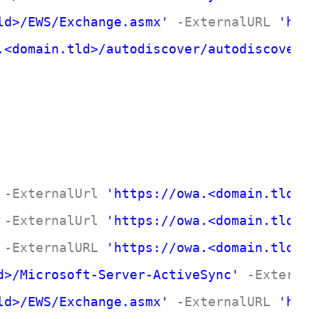
ld>/EWS/Exchange.asmx'
-ExternalURL
'http
.<domain.tld>/autodiscover/autodiscover.x
-ExternalUrl
'https://owa.<domain.tld>/o
-ExternalUrl
'https://owa.<domain.tld>/e
-ExternalURL
'https://owa.<domain.tld>/O
d>/Microsoft-Server-ActiveSync'
-External
ld>/EWS/Exchange.asmx'
-ExternalURL
'http