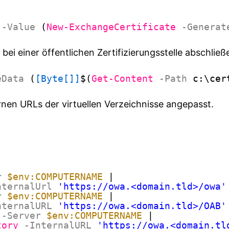
-Value
(
New-ExchangeCertificate
-Generat
ei einer öffentlichen Zertifizierungsstelle abschließ
eData
(
[Byte[]]
$(
Get-Content
-Path
c:\cer
nen URLs der virtuellen Verzeichnisse angepasst.
r
$env:COMPUTERNAME
|
nternalUrl
'https://owa.<domain.tld>/owa'
r
$env:COMPUTERNAME
|
nternalURL
'https://owa.<domain.tld>/OAB'
-Server
$env:COMPUTERNAME
|
tory
-InternalURL
'https://owa.<domain.tl