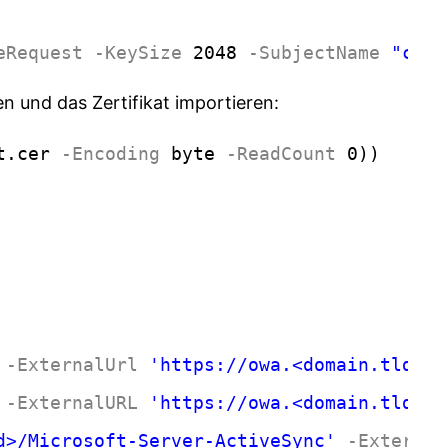
eRequest
-KeySize
2048
-SubjectName
"c=<L
en und das Zertifikat importieren:
t.cer
-Encoding
byte
-ReadCount
0))
-ExternalUrl
'https://owa.<domain.tld>/o
-ExternalURL
'https://owa.<domain.tld>/O
d>/Microsoft-Server-ActiveSync'
-External