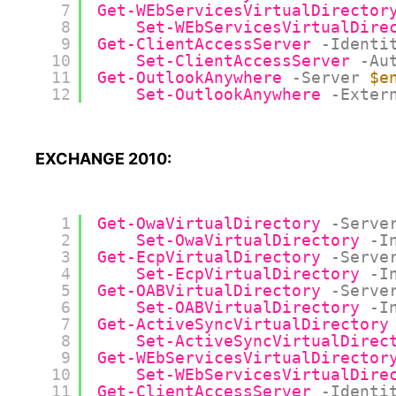
7
Get-WEbServicesVirtualDirector
8
Set-WEbServicesVirtualDire
9
Get-ClientAccessServer
-Identi
10
Set-ClientAccessServer
-Au
11
Get-OutlookAnywhere
-Server
$e
12
Set-OutlookAnywhere
-Exter
EXCHANGE 2010:
1
Get-OwaVirtualDirectory
-Serve
2
Set-OwaVirtualDirectory
-I
3
Get-EcpVirtualDirectory
-Serve
4
Set-EcpVirtualDirectory
-I
5
Get-OABVirtualDirectory
-Serve
6
Set-OABVirtualDirectory
-I
7
Get-ActiveSyncVirtualDirectory
8
Set-ActiveSyncVirtualDirec
9
Get-WEbServicesVirtualDirector
10
Set-WEbServicesVirtualDire
11
Get-ClientAccessServer
-Identi