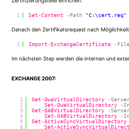
Zertifizierungstelle einrichen:
1
Set-Content
-Path
"C:\cert.req"
Danach den Zertifikatsrequest nach Möglichkeit b
1
Import-ExchangeCertificate
-Fil
Im nächsten Step werden die internen und exter
EXCHANGE 2007:
1
Get-OwaVirtualDirectory
-Serve
2
Set-OwaVirtualDirectory
-I
3
Get-OABVirtualDirectory
-Serve
4
Set-OABVirtualDirectory
-I
5
Get-ActiveSyncVirtualDirectory
6
Set-ActiveSyncVirtualDirec