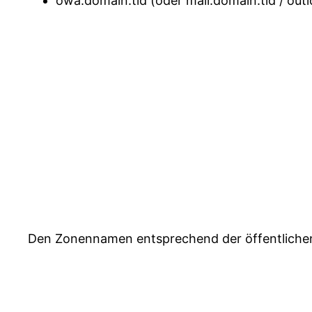
owa.domain.tld (oder mail.domain.tld / out
Den Zonennamen entsprechend der öffentliche