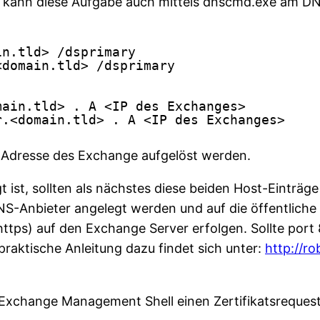
e, kann diese Aufgabe auch mittels dnscmd.exe am DN
in.tld> 
/dsprimary
<domain.tld> 
/dsprimary
main.tld> . A <IP des Exchanges>
r.<domain.tld> . A <IP des Exchanges>
 IP Adresse des Exchange aufgelöst werden.
 ist, sollten als nächstes diese beiden Host-Einträ
-Anbieter angelegt werden und auf die öffentliche I
ttps) auf den Exchange Server erfolgen. Sollte port 
praktische Anleitung dazu findet sich unter:
http://r
Exchange Management Shell einen Zertifikatsrequest