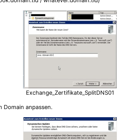
look.domain.tld / whatever.domain.tld)
Exchange_Zertifikate_SplitDNS01
n Domain anpassen.