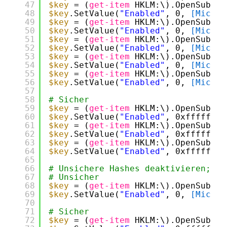
47
$key
= (
get-item
HKLM:\).OpenSubKey
48
$key
.SetValue(
"Enabled"
, 0, 
[Micros
49
$key
= (
get-item
HKLM:\).OpenSubKey
50
$key
.SetValue(
"Enabled"
, 0, 
[Micros
51
$key
= (
get-item
HKLM:\).OpenSubKey
52
$key
.SetValue(
"Enabled"
, 0, 
[Micros
53
$key
= (
get-item
HKLM:\).OpenSubKey
54
$key
.SetValue(
"Enabled"
, 0, 
[Micros
55
$key
= (
get-item
HKLM:\).OpenSubKey
56
$key
.SetValue(
"Enabled"
, 0, 
[Micros
57
58
# Sicher
59
$key
= (
get-item
HKLM:\).OpenSubKey
60
$key
.SetValue(
"Enabled"
, 0xffffffff
61
$key
= (
get-item
HKLM:\).OpenSubKey
62
$key
.SetValue(
"Enabled"
, 0xffffffff
63
$key
= (
get-item
HKLM:\).OpenSubKey
64
$key
.SetValue(
"Enabled"
, 0xffffffff
65
66
# Unsichere Hashes deaktivieren; Si
67
# Unsicher
68
$key
= (
get-item
HKLM:\).OpenSubKey
69
$key
.SetValue(
"Enabled"
, 0, 
[Micros
70
71
# Sicher
72
$key
= (
get-item
HKLM:\).OpenSubKey