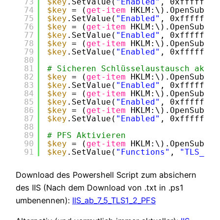
73
$key
.SetValue(
"Enabled"
, 0xffffffff
74
$key
= (
get-item
HKLM:\).OpenSubKey
75
$key
.SetValue(
"Enabled"
, 0xffffffff
76
$key
= (
get-item
HKLM:\).OpenSubKey
77
$key
.SetValue(
"Enabled"
, 0xffffffff
78
$key
= (
get-item
HKLM:\).OpenSubKey
79
$key
.SetValue(
"Enabled"
, 0xffffffff
80
81
# Sicheren Schlüsselaustausch aktiv
82
$key
= (
get-item
HKLM:\).OpenSubKey
83
$key
.SetValue(
"Enabled"
, 0xffffffff
84
$key
= (
get-item
HKLM:\).OpenSubKey
85
$key
.SetValue(
"Enabled"
, 0xffffffff
86
$key
= (
get-item
HKLM:\).OpenSubKey
87
$key
.SetValue(
"Enabled"
, 0xffffffff
88
89
# PFS Aktivieren
90
$key
= (
get-item
HKLM:\).OpenSubKey
91
$key
.SetValue(
"Functions"
, 
"TLS_ECD
Download des Powershell Script zum absichern
des IIS (Nach dem Download von .txt in .ps1
umbenennen):
IIS_ab_7_5_TLS1_2_PFS