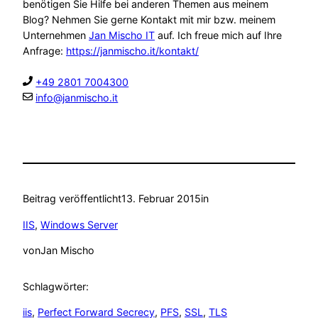
benötigen Sie Hilfe bei anderen Themen aus meinem
Blog? Nehmen Sie gerne Kontakt mit mir bzw. meinem
Unternehmen
Jan Mischo IT
auf. Ich freue mich auf Ihre
Anfrage:
https://janmischo.it/kontakt/
+49 2801 7004300
info@janmischo.it
Beitrag veröffentlicht
13. Februar 2015
in
IIS
, 
Windows Server
von
Jan Mischo
Schlagwörter:
iis
, 
Perfect Forward Secrecy
, 
PFS
, 
SSL
, 
TLS