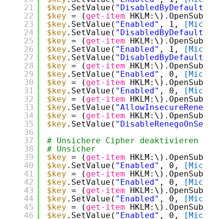
21
$key
.SetValue(
"DisabledByDefault"
, 
22
$key
= (
get-item
HKLM:\).OpenSubKey
23
$key
.SetValue(
"Enabled"
, 1, 
[Micros
24
$key
.SetValue(
"DisabledByDefault"
, 
25
$key
= (
get-item
HKLM:\).OpenSubKey
26
$key
.SetValue(
"Enabled"
, 1, 
[Micros
27
$key
.SetValue(
"DisabledByDefault"
, 
28
$key
= (
get-item
HKLM:\).OpenSubKey
29
$key
.SetValue(
"Enabled"
, 0, 
[Micros
30
$key
= (
get-item
HKLM:\).OpenSubKey
31
$key
.SetValue(
"Enabled"
, 0, 
[Micros
32
$key
= (
get-item
HKLM:\).OpenSubKey
33
$key
.SetValue(
"AllowInsecureRenegoC
34
$key
= (
get-item
HKLM:\).OpenSubKey
35
$key
.SetValue(
"DisableRenegoOnServe
36
37
# Unsichere Cipher deaktivieren (Wi
38
# Unsicher
39
$key
= (
get-item
HKLM:\).OpenSubKey
40
$key
.SetValue(
"Enabled"
, 0, 
[Micros
41
$key
= (
get-item
HKLM:\).OpenSubKey
42
$key
.SetValue(
"Enabled"
, 0, 
[Micros
43
$key
= (
get-item
HKLM:\).OpenSubKey
44
$key
.SetValue(
"Enabled"
, 0, 
[Micros
45
$key
= (
get-item
HKLM:\).OpenSubKey
46
$key
.SetValue(
"Enabled"
, 0, 
[Micros