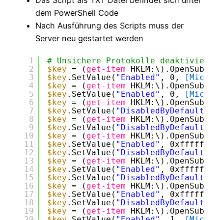
dem PowerShell Code
Nach Ausführung des Scripts muss der
Server neu gestartet werden
1
# Unsichere Protokolle deaktivieren
2
$key
= (
get-item
HKLM:\).OpenSubKey
3
$key
.SetValue(
"Enabled"
, 0, 
[Micros
4
$key
= (
get-item
HKLM:\).OpenSubKey
5
$key
.SetValue(
"Enabled"
, 0, 
[Micros
6
$key
= (
get-item
HKLM:\).OpenSubKey
7
$key
.SetValue(
"DisabledByDefault"
, 
8
$key
= (
get-item
HKLM:\).OpenSubKey
9
$key
.SetValue(
"DisabledByDefault"
, 
10
$key
= (
get-item
HKLM:\).OpenSubKey
11
$key
.SetValue(
"Enabled"
, 0xffffffff
12
$key
.SetValue(
"DisabledByDefault"
, 
13
$key
= (
get-item
HKLM:\).OpenSubKey
14
$key
.SetValue(
"Enabled"
, 0xffffffff
15
$key
.SetValue(
"DisabledByDefault"
, 
16
$key
= (
get-item
HKLM:\).OpenSubKey
17
$key
.SetValue(
"Enabled"
, 0xffffffff
18
$key
.SetValue(
"DisabledByDefault"
, 
19
$key
= (
get-item
HKLM:\).OpenSubKey
20
$key
.SetValue(
"Enabled"
, 1, 
[Micros