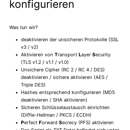
konfigurieren
Was tun wir?
deaktivieren der unsicheren Protokolle (SSL
v3 / v2)
Aktivieren von
T
ransport
L
ayer
S
ecurity
(TLS v1.2 / v1.1 / v1.0)
Unsichere Cipher (RC 2 / RC 4 / DES)
deaktivieren / sichere aktivieren (AES /
Triple DES)
Hashes entsprechend konfigurieren (MD5
deaktivieren / SHA aktivieren)
Sicheren Schlüsselaustausch einrichten
(Diffie-Hellman / PKCS / ECDH)
P
erfect
F
orward
S
ecrecy (PFS) aktivieren
Das Script als TXT Datei befindet sich unter