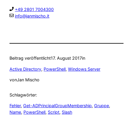
+49 2801 7004300
info@janmischo.it
Beitrag veröffentlicht
17. August 2017
in
Active Directory
, 
PowerShell
, 
Windows Server
von
Jan Mischo
Schlagwörter:
Fehler
, 
Get-ADPrincipalGroupMembership
, 
Gruppe
, 
Name
, 
PowerShell
, 
Script
, 
Slash