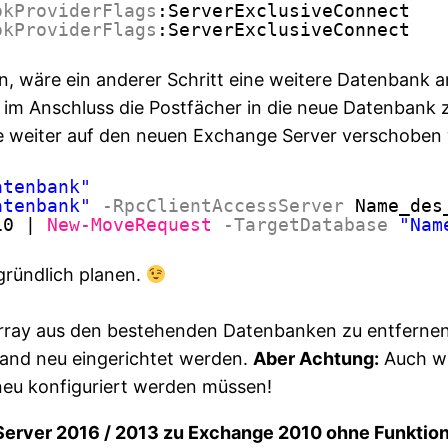
okProviderFlags
:ServerExclusiveConnect
okProviderFlags
:ServerExclusiveConnect
in, wäre ein anderer Schritt eine weitere Datenbank
 im Anschluss die Postfächer in die neue Datenbank z
e weiter auf den neuen Exchange Server verschoben
atenbank"
atenbank"
-RpcClientAccessServer
Name_des
10 | 
New-MoveRequest
-TargetDatabase
"Nam
gründlich planen.
rray aus den bestehenden Datenbanken zu entfernen 
 Hand neu eingerichtet werden.
Aber Achtung:
Auch we
 neu konfiguriert werden müssen!
ver 2016 / 2013 zu Exchange 2010 ohne Funktion (: