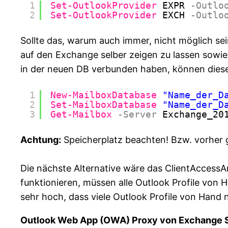
1
Set-OutlookProvider
EXPR
-Outlo
2
Set-OutlookProvider
EXCH
-Outlo
Sollte das, warum auch immer, nicht möglich se
auf den Exchange selber zeigen zu lassen sowie
in der neuen DB verbunden haben, können dies
1
New-MailboxDatabase
"Name_der_D
2
Set-MailboxDatabase
"Name_der_D
3
Get-Mailbox
-Server
Exchange_20
Achtung:
Speicherplatz beachten! Bzw. vorher 
Die nächste Alternative wäre das ClientAccessA
funktionieren, müssen alle Outlook Profile von
sehr hoch, dass viele Outlook Profile von Hand
Outlook Web App (OWA) Proxy von Exchange Ser