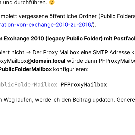
en und durchführen.
omplett vergessene öffentliche Ordner (Public Folders
igration-von-exchange-2010-zu-2016/
).
dem Exchange 2010 (legacy Public Folder) mit Postf
niert nicht -> Der Proxy Mailbox eine SMTP Adresse ko
roxyMailbox@
domain.local
würde dann PFProxyMail
PublicFolderMailbox
konfigurieren:
ublicFolderMailbox
PFProxyMailbox
en Weg laufen, werde ich den Beitrag updaten. Genere