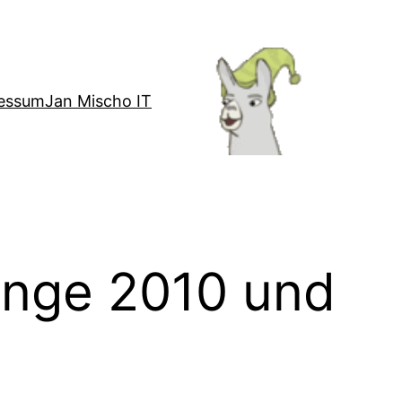
essum
Jan Mischo IT
ange 2010 und