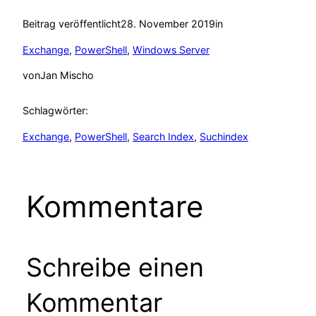
Beitrag veröffentlicht
28. November 2019
in
Exchange
, 
PowerShell
, 
Windows Server
von
Jan Mischo
Schlagwörter:
Exchange
, 
PowerShell
, 
Search Index
, 
Suchindex
Kommentare
Schreibe einen
Kommentar