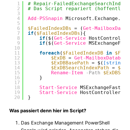
1
# Repair-FailedExchangeSearchIndex
2
# Das Script repariert (hoffentlich
3
4
Add-PSSnapin
Microsoft.Exchange.Man
5
6
$FailedIndexDBs
= (
Get-MailboxDatab
7
if
(
$FailedIndexDBs
){
8
if
($(
Get-Service
HostController
9
if
($(
Get-Service
MSExchangeFast
10
11
foreach
(
$FailedIndexDB
in
$Fail
12
$ExDB
= 
Get-MailboxDatabase
13
$ExDBBasePath
= $(
[string]
$
14
$ExDBSearchIndexPath
= 
$ExD
15
Rename-Item
-Path
$ExDBSear
16
}
17
18
Start-Service
MSExchangeFastSea
19
Start-Service
HostControllerSer
20
}
Was passiert denn hier im Script?
Das Exchange Management PowerShell