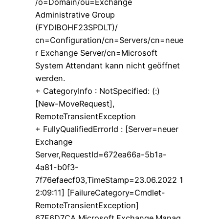
/o=Domain/ou=Exchange
Administrative Group
(FYDIBOHF23SPDLT)/
cn=Configuration/cn=Servers/cn=neue
r Exchange Server/cn=Microsoft
System Attendant kann nicht geöffnet
werden.
+ CategoryInfo : NotSpecified: (:)
[New-MoveRequest],
RemoteTransientException
+ FullyQualifiedErrorId : [Server=neuer
Exchange
Server,RequestId=672ea66a-5b1a-
4a81-b0f3-
7f76efaecf03,TimeStamp=23.06.2022 1
2:09:11] [FailureCategory=Cmdlet-
RemoteTransientException]
67F6D7CA,Microsoft.Exchange.Manag