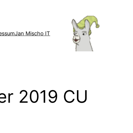
essum
Jan Mischo IT
er 2019 CU