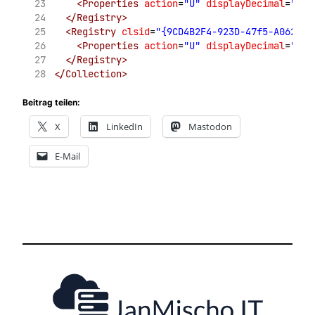
<Properties
action
=
"U"
displayDecimal
=
"0"
</Registry>
<Registry
clsid
=
"{9CD4B2F4-923D-47f5-A062-E8
<Properties
action
=
"U"
displayDecimal
=
"0"
</Registry>
</Collection>
Beitrag teilen:
X
LinkedIn
Mastodon
E-Mail