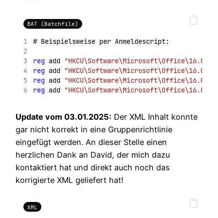
BAT (Batchfile)
# Beispielsweise per Anmeldescript:
reg
 add 
"HKCU\Software\Microsoft\Office\16.0\ou
reg
 add 
"HKCU\Software\Microsoft\Office\16.0\Ou
reg
 add 
"HKCU\Software\Microsoft\Office\16.0\Ou
reg
 add 
"HKCU\Software\Microsoft\Office\16.0\Ou
Update vom 03.01.2025:
Der XML Inhalt konnte
gar nicht korrekt in eine Gruppenrichtlinie
eingefügt werden. An dieser Stelle einen
herzlichen Dank an David, der mich dazu
kontaktiert hat und direkt auch noch das
korrigierte XML geliefert hat!
XML