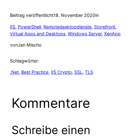
Beitrag veröffentlicht
18. November 2020
in
IIS
, 
PowerShell
, 
Remotedesktopdienste
, 
Storefront
, 
Virtual Apps and Desktops
, 
Windows Server
, 
XenApp
von
Jan Mischo
Schlagwörter:
.Net
, 
Best Practice
, 
IIS Crypto
, 
SSL
, 
TLS
Kommentare
Schreibe einen