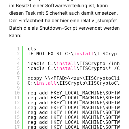
im Besitzt einer Softwareverteilung ist, kann
diesen Task mit Sicherheit auch damit umsetzen.
Der Einfachheit halber hier eine relativ „stumpfe“
Batch die als Shutdown-Script verwendet werden
kann:
1
cls
2
IF NOT EXIST C:\
install
\IISCrypto 
m
3
4
icacls C:\
install
\IISCrypto 
/inheri
5
icacls C:\
install
\IISCrypto\* 
/C
/T
6
7
xcopy \\<PFAD>\<zu>\IISCryptoCli.ex
8
C:\
install
\IISCrypto\IISCryptoCli.e
9
10
reg add HKEY_LOCAL_MACHINE\SOFTWARE
11
reg add HKEY_LOCAL_MACHINE\SOFTWARE
12
reg add HKEY_LOCAL_MACHINE\SOFTWARE
13
reg add HKEY_LOCAL_MACHINE\SOFTWARE
14
reg add HKEY_LOCAL_MACHINE\SOFTWARE
15
reg add HKEY_LOCAL_MACHINE\SOFTWARE
16
reg add HKEY_LOCAL_MACHINE\SOFTWARE
17
reg add HKEY_LOCAL_MACHINE\SOFTWARE