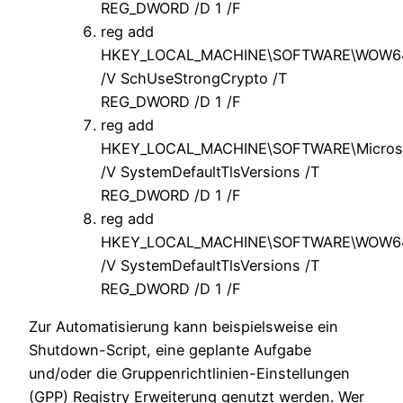
REG_DWORD /D 1 /F
reg add
HKEY_LOCAL_MACHINE\SOFTWARE\WOW6432
/V SchUseStrongCrypto /T
REG_DWORD /D 1 /F
reg add
HKEY_LOCAL_MACHINE\SOFTWARE\Microsof
/V SystemDefaultTlsVersions /T
REG_DWORD /D 1 /F
reg add
HKEY_LOCAL_MACHINE\SOFTWARE\WOW6432
/V SystemDefaultTlsVersions /T
REG_DWORD /D 1 /F
Zur Automatisierung kann beispielsweise ein
Shutdown-Script, eine geplante Aufgabe
und/oder die Gruppenrichtlinien-Einstellungen
(GPP) Registry Erweiterung genutzt werden. Wer