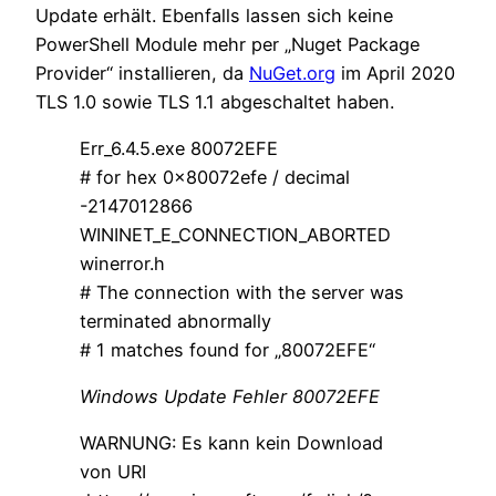
Update erhält. Ebenfalls lassen sich keine
PowerShell Module mehr per „Nuget Package
Provider“ installieren, da
NuGet.org
im April 2020
TLS 1.0 sowie TLS 1.1 abgeschaltet haben.
Err_6.4.5.exe 80072EFE
# for hex 0x80072efe / decimal
-2147012866
WININET_E_CONNECTION_ABORTED
winerror.h
# The connection with the server was
terminated abnormally
# 1 matches found for „80072EFE“
Windows Update Fehler 80072EFE
WARNUNG: Es kann kein Download
von URI