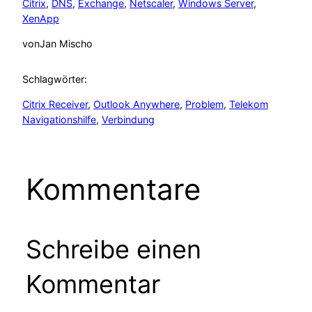
Citrix
, 
DNS
, 
Exchange
, 
Netscaler
, 
Windows Server
, 
XenApp
von
Jan Mischo
Schlagwörter:
Citrix Receiver
, 
Outlook Anywhere
, 
Problem
, 
Telekom
Navigationshilfe
, 
Verbindung
Kommentare
Schreibe einen
Kommentar