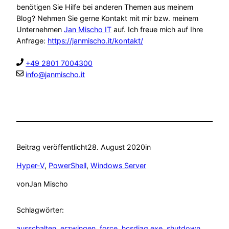
benötigen Sie Hilfe bei anderen Themen aus meinem
Blog? Nehmen Sie gerne Kontakt mit mir bzw. meinem
Unternehmen
Jan Mischo IT
auf. Ich freue mich auf Ihre
Anfrage:
https://janmischo.it/kontakt/
+49 2801 7004300
info@janmischo.it
Beitrag veröffentlicht
28. August 2020
in
Hyper-V
, 
PowerShell
, 
Windows Server
von
Jan Mischo
Schlagwörter:
ausschalten
, 
erzwingen
, 
force
, 
hcsdiag.exe
, 
shutdown
, 