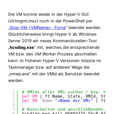
Die VM konnte weder in der Hyper-V GUI
(virtmgmt.msc) noch in der PowerShell per
„
Stop-VM <VMName> -Force
“ beendet werden.
Glücklicherweise bringt Hyper-V ab Windows
Server 2019 ein neues Kommandozeilen-Tool
„
hcsdiag.exe
“ mit, welches die entsprechende
VM bzw. den VM Worker Prozess abschießen
kann. In früheren Hyper-V Versionen müsste im
Taskmanager bzw. auf anderem Wege die
„vmwp.exe“ mit der VMId als Benutzer beendet
werden.
1
# VMIds aller VMs suchen / bzw. nur 
2
Get-VM
| ft Name, State, VMId, Statu
3
Get-VM
-Name
"<Name der VM>"
| ft Na
4
5
# Ausschalten und anschließenden Reb
6
hcsdiag.exe kill 0688d77f-5bc8-4711-