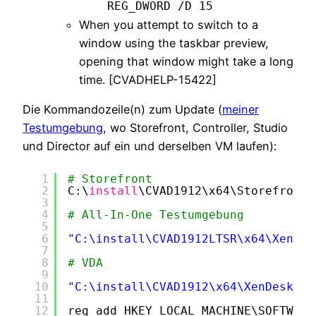
REG_DWORD /D 15
When you attempt to switch to a
window using the taskbar preview,
opening that window might take a long
time. [CVADHELP-15422]
Die Kommandozeile(n) zum Update (
meiner
Testumgebung
, wo Storefront, Controller, Studio
und Director auf ein und derselben VM laufen):
1
# Storefront
2
C:\
install
\CVAD1912\x64\Storefront\
3
4
# All-In-One Testumgebung
5
6
"C:\install\CVAD1912LTSR\x64\XenDes
7
8
# VDA
9
10
"C:\install\CVAD1912\x64\XenDesktop
11
12
reg add HKEY_LOCAL_MACHINE\SOFTWARE