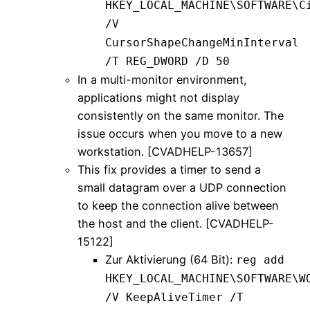
HKEY_LOCAL_MACHINE\SOFTWARE\C
/V
CursorShapeChangeMinInterval
/T REG_DWORD /D 50
In a multi-monitor environment,
applications might not display
consistently on the same monitor. The
issue occurs when you move to a new
workstation. [CVADHELP-13657]
This fix provides a timer to send a
small datagram over a UDP connection
to keep the connection alive between
the host and the client. [CVADHELP-
15122]
Zur Aktivierung (64 Bit):
reg add
HKEY_LOCAL_MACHINE\SOFTWARE\W
/V KeepAliveTimer /T