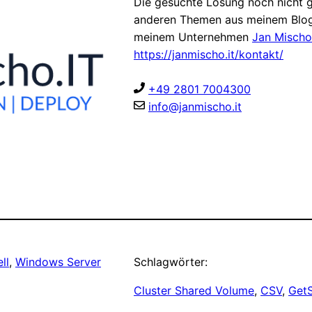
Die gesuchte Lösung noch nicht g
anderen Themen aus meinem Blog
meinem Unternehmen
Jan Mischo
https://janmischo.it/kontakt/
+49 2801 7004300
info@janmischo.it
ll
, 
Windows Server
Schlagwörter:
Cluster Shared Volume
, 
CSV
, 
Get