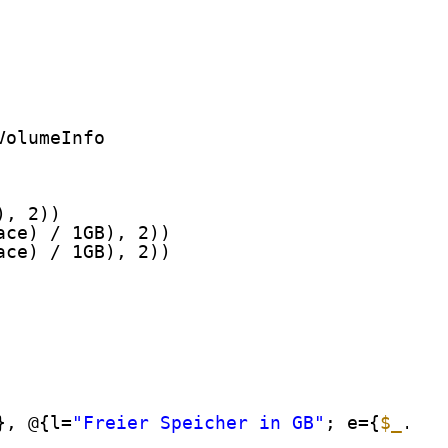
VolumeInfo
), 2))
ace) / 1GB), 2))
ace) / 1GB), 2))
}, @{l=
"Freier Speicher in GB"
; e={
$_
.Fre