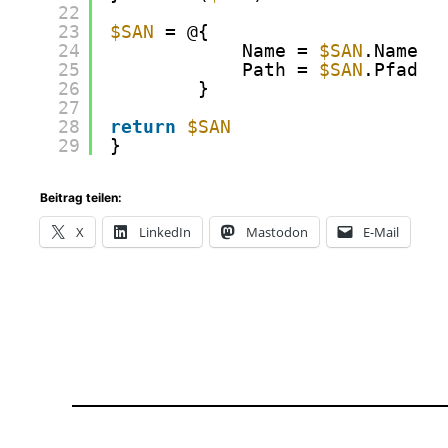
22
23
$SAN
= @{
24
Name = 
$SAN
.Name
25
Path = 
$SAN
.Pfad
26
}
27
28
return
$SAN
29
}
Beitrag teilen:
X
LinkedIn
Mastodon
E-Mail