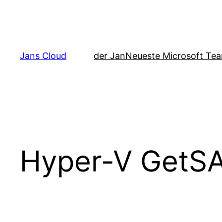
Zum
Inhalt
springen
Jans Cloud
der Jan
Neueste Microsoft Tea
Hyper-V GetSA