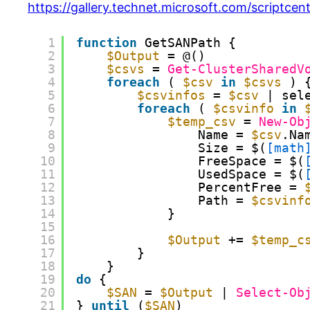
https://gallery.technet.microsoft.com/scriptce
1
function
GetSANPath {
2
$Output
= @()
3
$csvs
= 
Get-ClusterSharedV
4
foreach
( 
$csv
in
$csvs
) 
5
$csvinfos
= 
$csv
| sel
6
foreach
( 
$csvinfo
in
7
$temp_csv
= 
New-Ob
8
Name = 
$csv
.Na
9
Size = $(
[math
10
FreeSpace = $(
11
UsedSpace = $(
12
PercentFree = 
13
Path = 
$csvinf
14
}  
15
16
$Output
+= 
$temp_c
17
}
18
}
19
do
{
20
$SAN
= 
$Output
| 
Select-Ob
21
} 
until
(
$SAN
)