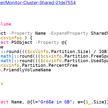
nter/Monitor-Cluster-Shared-21de7554
olume
{
ect
-Property
Name
-ExpandProperty
Shared
$csvinfos
) {
ject
PSObject
-Property
@{
me
]
::round(((
$csvinfo
.Partition.Size) / 1GB
[math]
::round(((
$csvinfo
.Partition.FreeSp
[math]
::round(((
$csvinfo
.Partition.UsedSp
$csvinfo
.Partition.PercentFree
o
.FriendlyVolumeName
sv
ject
Name, @{l=
"Größe in GB"
; e={
$_
.Size}