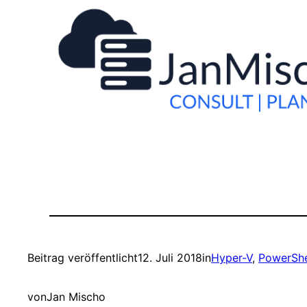
Beitrag veröffentlicht
12. Juli 2018
in
Hyper-V
, 
PowerShe
von
Jan Mischo