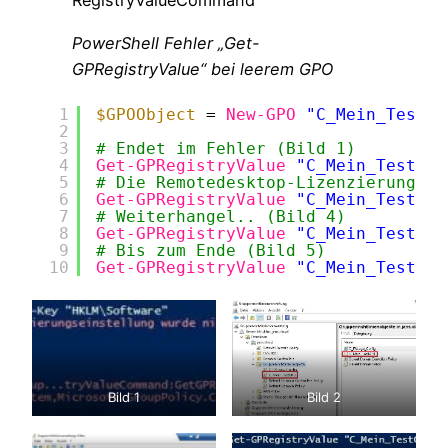
RegistryValueCommand
PowerShell Fehler „Get-
GPRegistryValue“ bei leerem GPO
1
$GPOObject
= 
New-GPO
"C_Mein_TestGP
2
3
# Endet im Fehler (Bild 1)
4
Get-GPRegistryValue
"C_Mein_TestGPO
5
# Die Remotedesktop-Lizenzierung wu
6
Get-GPRegistryValue
"C_Mein_TestGPO
7
# Weiterhangel.. (Bild 4)
8
Get-GPRegistryValue
"C_Mein_TestGPO
9
# Bis zum Ende (Bild 5)
10
Get-GPRegistryValue
"C_Mein_TestGPO
Bild 1
Bild 2