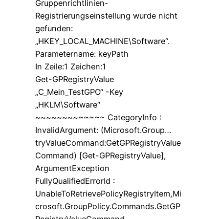
Gruppenrichtlinien-
Registrierungseinstellung wurde nicht
gefunden:
„HKEY_LOCAL_MACHINE\Software“.
Parametername: keyPath
In Zeile:1 Zeichen:1
Get-GPRegistryValue
„C_Mein_TestGPO“ -Key
„HKLM\Software“
~~~~~~~~~~~
~~ CategoryInfo :
InvalidArgument: (Microsoft.Group…
tryValueCommand:GetGPRegistryValue
Command) [Get-GPRegistryValue],
ArgumentException
FullyQualifiedErrorId :
UnableToRetrievePolicyRegistryItem,Mi
crosoft.GroupPolicy.Commands.GetGP