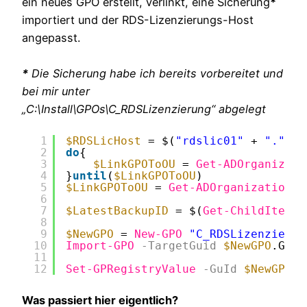
ein neues GPO erstellt, verlinkt, eine Sicherung
*
importiert und der RDS-Lizenzierungs-Host
angepasst.
*
Die Sicherung habe ich bereits vorbereitet und
bei mir unter
„C:\Install\GPOs\C_RDSLizenzierung“ abgelegt
1
$RDSLicHost
= $(
"rdslic01"
+ 
"."
+ 
2
do
{
3
$LinkGPOToOU
= 
Get-ADOrganizati
4
}
until
(
$LinkGPOToOU
)
5
$LinkGPOToOU
= 
Get-ADOrganizational
6
7
$LatestBackupID
= $(
Get-ChildItem
-
8
9
$NewGPO
= 
New-GPO
"C_RDSLizenzierun
10
Import-GPO
-TargetGuid
$NewGPO
.GpoI
11
12
Set-GPRegistryValue
-GuId
$NewGPO
.G
Was passiert hier eigentlich?