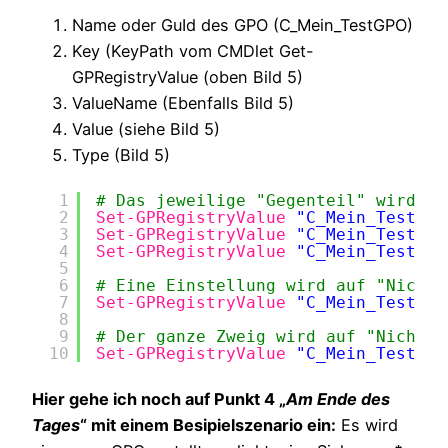
Name oder GuId des GPO (C_Mein_TestGPO)
Key (KeyPath vom CMDlet Get-
GPRegistryValue (oben Bild 5)
ValueName (Ebenfalls Bild 5)
Value (siehe Bild 5)
Type (Bild 5)
1
# Das jeweilige "Gegenteil" wird ko
2
Set-GPRegistryValue
"C_Mein_TestGPO
3
Set-GPRegistryValue
"C_Mein_TestGPO
4
Set-GPRegistryValue
"C_Mein_TestGPO
5
6
# Eine Einstellung wird auf "Nicht 
7
Set-GPRegistryValue
"C_Mein_TestGPO
8
9
# Der ganze Zweig wird auf "Nicht k
10
Set-GPRegistryValue
"C_Mein_TestGPO
Hier gehe ich noch auf Punkt 4 „
Am Ende des
Tages
“ mit einem Besipielszenario ein:
Es wird