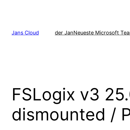
Zum
Inhalt
springen
Jans Cloud
der Jan
Neueste Microsoft Tea
FSLogix v3 25.
dismounted / 