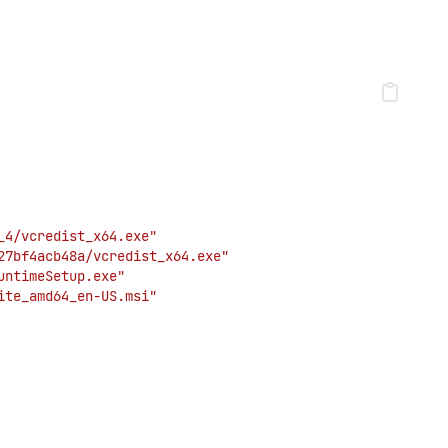
_4/vcredist_x64.exe"
27bf4acb48a/vcredist_x64.exe"
untimeSetup.exe"
ite_amd64_en-US.msi"