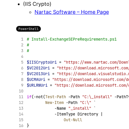
(IIS Crypto)
Nartac Software – Home Page
PowerShell
# Install-ExchangeSEPreRequirements.ps1
#
#
$IISCryptoUri
 = 
"https://www.nartac.com/Down
$VC2012Uri
 = 
"https://download.microsoft.com
$VC2013Uri
 = 
"https://download.visualstudio.
$UCMAUri
 = 
"https://download.microsoft.com/d
$URLRWUri
 = 
"https://download.microsoft.com/
if
(-not(
Test-Path
 -Path 
"C:\_install"
 -PathT
New-Item
 -Path 
"C:\"
 `
            -Name 
"_install"
 `
            -ItemType Directory |
Out-Null
}