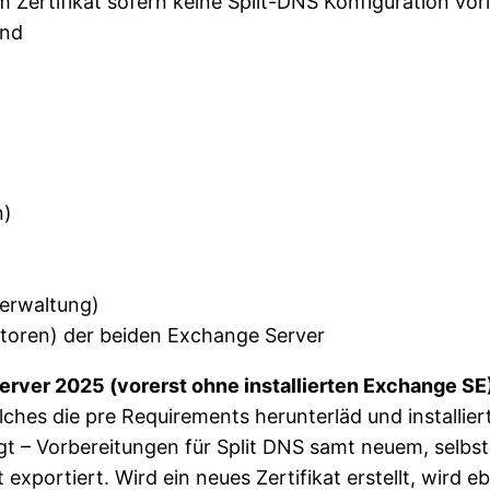
m Zertifikat sofern keine Split-DNS Konfiguration vorl
and
n)
erwaltung)
atoren) der beiden Exchange Server
rver 2025 (vorerst ohne installierten Exchange SE)
lches die pre Requirements herunterläd und installie
t – Vorbereitungen für Split DNS samt neuem, selbst si
t exportiert. Wird ein neues Zertifikat erstellt, wird 