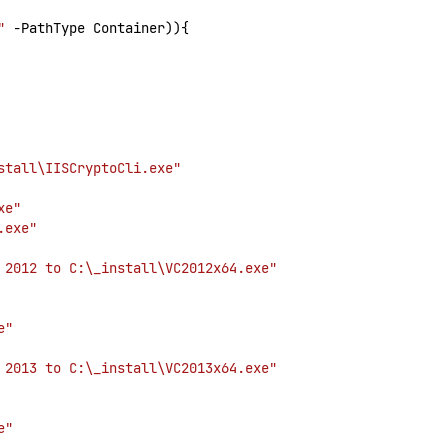
"
 -PathType Container)){
stall\IISCryptoCli.exe"
xe"
.exe"
 2012 to C:\_install\VC2012x64.exe"
e"
 2013 to C:\_install\VC2013x64.exe"
e"