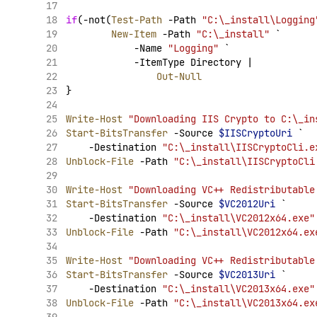
if
(-not(
Test-Path
 -Path 
"C:\_install\Logging
New-Item
 -Path 
"C:\_install"
 `
            -Name 
"Logging"
 `
            -ItemType Directory |
Out-Null
}
Write-Host
"Downloading IIS Crypto to C:\_in
Start-BitsTransfer
 -Source 
$IISCryptoUri
 `
    -Destination 
"C:\_install\IISCryptoCli.e
Unblock-File
 -Path 
"C:\_install\IISCryptoCli
Write-Host
"Downloading VC++ Redistributable
Start-BitsTransfer
 -Source 
$VC2012Uri
 `
    -Destination 
"C:\_install\VC2012x64.exe"
Unblock-File
 -Path 
"C:\_install\VC2012x64.ex
Write-Host
"Downloading VC++ Redistributable
Start-BitsTransfer
 -Source 
$VC2013Uri
 `
    -Destination 
"C:\_install\VC2013x64.exe"
Unblock-File
 -Path 
"C:\_install\VC2013x64.ex