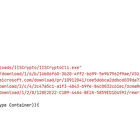
loads/IISCrypto/IISCryptoCli.exe"
/download/1/6/b/16b06f60-3b20-4ff2-b699-5e9b7962f9ae/VSU
microsoft.com/download/pr/10912041/cee5d6bca2ddbcd039da7
ownload/2/c/4/2c47a5c1-a1f3-4843-b9fe-84c0032c61ec/UcmaR
download/1/2/8/128E2E22-C1B9-44A4-BE2A-5859ED1D4592/rewr
ype Container)){