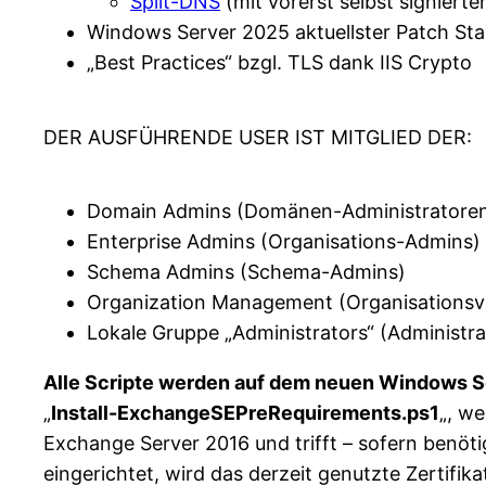
Split-DNS
(mit vorerst selbst signierte
Windows Server 2025 aktuellster Patch St
„Best Practices“ bzgl. TLS dank IIS Crypto
DER AUSFÜHRENDE USER IST MITGLIED DER:
Domain Admins (Domänen-Administratore
Enterprise Admins (Organisations-Admins)
Schema Admins (Schema-Admins)
Organization Management (Organisationsv
Lokale Gruppe „Administrators“ (Administr
Alle Scripte werden auf dem neuen Windows Se
„
Install-ExchangeSEPreRequirements.ps1
„, we
Exchange Server 2016 und trifft – sofern benötig
eingerichtet, wird das derzeit genutzte Zertifika