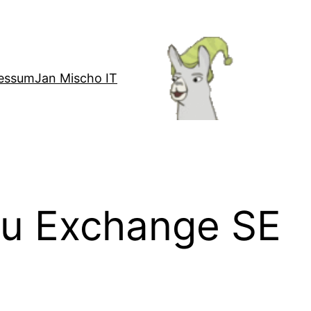
essum
Jan Mischo IT
zu Exchange SE